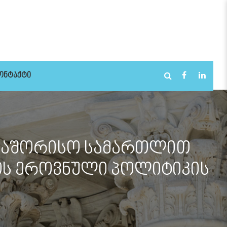
ᲝᲜᲢᲐᲥᲢᲘ
რთაშორისო სამართლით
ოს ეროვნული პოლიტიკის