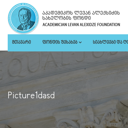
ᲛᲗᲐᲕᲐᲠᲘ
ᲤᲝᲜᲓᲘᲡ ᲨᲔᲡᲐᲮᲔᲑ
ᲡᲘᲐᲮᲚᲔᲔᲑᲘ ᲓᲐ Ღ
Picture1dasd