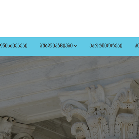
ᲝᲜᲘᲡᲫᲘᲔᲑᲔᲑᲘ
ᲞᲣᲑᲚᲘᲙᲐᲪᲘᲔᲑᲘ
ᲞᲐᲠᲢᲜᲘᲝᲠᲔᲑᲘ
Კ