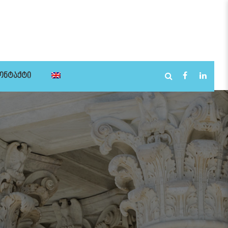
ᲝᲜᲢᲐᲥᲢᲘ