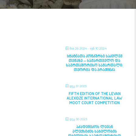
ᲛᲐᲘ 26 2024
- ᲘᲕᲜ 10 2024
ᲡᲢᲐᲢᲘᲐᲗᲐ ᲙᲝᲜᲙᲣᲠᲡᲘ ᲡᲐᲙᲕᲚᲔᲕ
ᲗᲔᲛᲐᲖᲔ – ᲡᲐᲥᲐᲠᲗᲕᲔᲚᲝ ᲓᲐ
ᲡᲐᲔᲠᲗᲐᲨᲝᲠᲘᲡᲝ ᲡᲐᲛᲐᲠᲗᲐᲚᲘ:
ᲗᲔᲝᲠᲘᲐ ᲓᲐ ᲞᲠᲐᲥᲢᲘᲙᲐ
ᲓᲔᲙ 31 2023
FIFTH EDITION OF THE LEVAN
ALEXIDZE INTERNATIONAL LAW
MOOT COURT COMPETITION
ᲓᲔᲙ 30 2023
ᲐᲙᲐᲓᲔᲛᲘᲙᲝᲡ ᲚᲔᲕᲐᲜ
ᲐᲚᲔᲥᲡᲘᲫᲘᲡ ᲡᲐᲮᲔᲚᲝᲑᲘᲡ